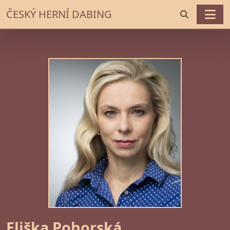
ČESKÝ HERNÍ DABING
Eliška Pohorská