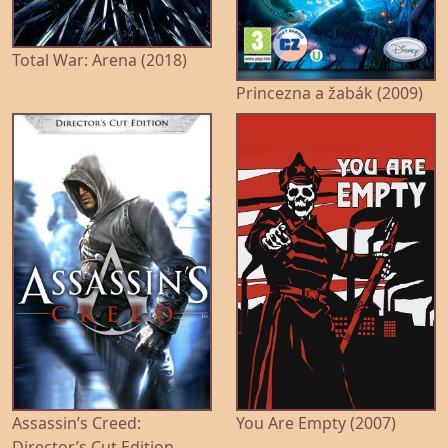
Total War: Arena (2018)
Princezna a žabák (2009)
Assassin’s Creed:
You Are Empty (2007)
Director’s Cut Edition