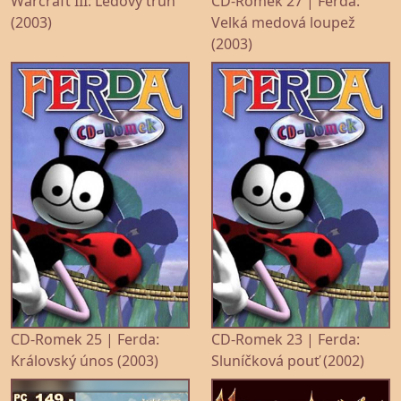
Warcraft III: Ledový trůn
CD-Romek 27 | Ferda:
(2003)
Velká medová loupež
(2003)
CD-Romek 25 | Ferda:
CD-Romek 23 | Ferda:
Královský únos (2003)
Sluníčková pouť (2002)