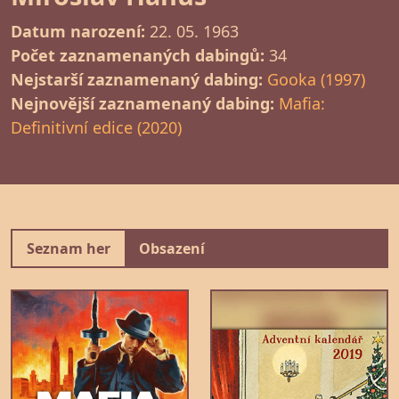
Datum narození:
22. 05. 1963
Počet zaznamenaných dabingů:
34
Nejstarší zaznamenaný dabing:
Gooka (1997)
Nejnovější zaznamenaný dabing:
Mafia:
Definitivní edice (2020)
Seznam her
Obsazení