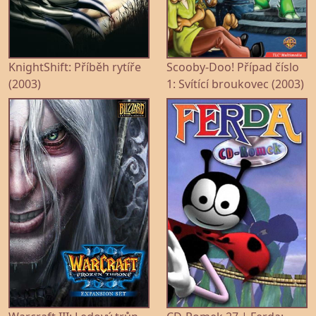
KnightShift: Příběh rytíře
Scooby-Doo! Případ číslo
(2003)
1: Svítící broukovec (2003)