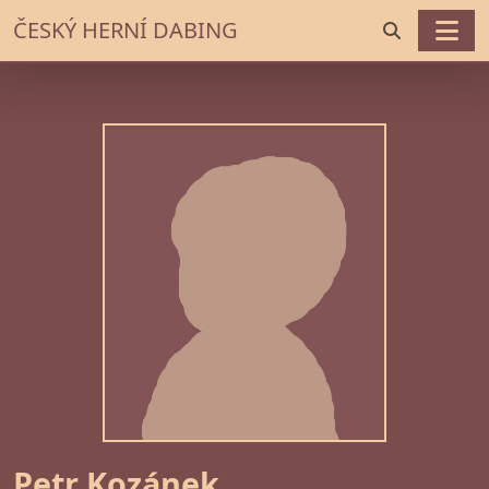
ČESKÝ HERNÍ DABING
Petr Kozánek