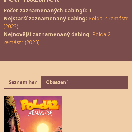
Počet zaznamenaných dabingů:
1
Nejstarší zaznamenaný dabing:
Polda 2 remástr
(2023)
Nejnovější zaznamenaný dabing:
Polda 2
remástr (2023)
Seznam her
Obsazení