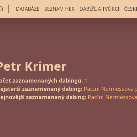
DATABÁZE
SEZNAM HER
DABÉŘI A TVŮRCI
ČESK
Petr Krimer
očet zaznamenaných dabingů:
1
ejstarší zaznamenaný dabing:
PacIn: Nermessova 
ejnovější zaznamenaný dabing:
PacIn: Nermessova