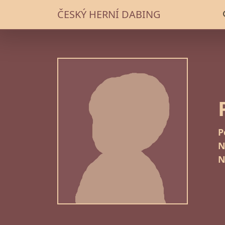
ČESKÝ HERNÍ DABING
P
N
N