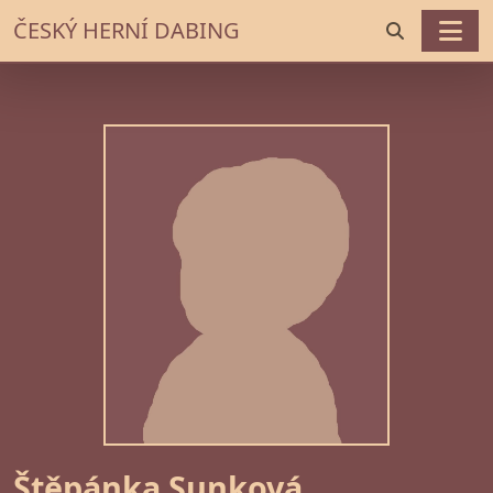
ČESKÝ HERNÍ DABING
Štěpánka Sunková