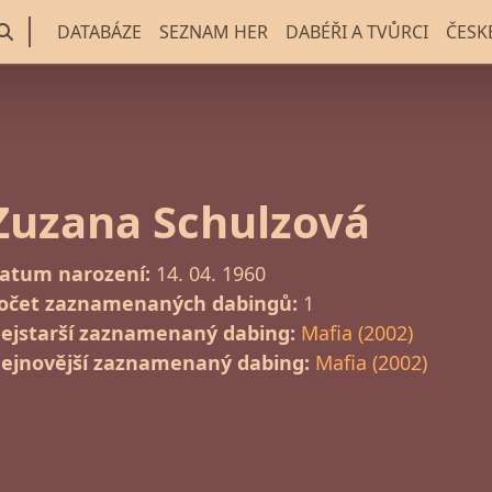
DATABÁZE
SEZNAM HER
DABÉŘI A TVŮRCI
ČESK
Zuzana Schulzová
atum narození:
14. 04. 1960
očet zaznamenaných dabingů:
1
ejstarší zaznamenaný dabing:
Mafia (2002)
ejnovější zaznamenaný dabing:
Mafia (2002)