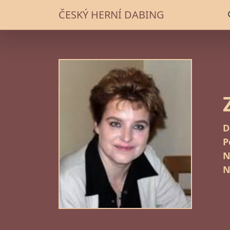
ČESKÝ HERNÍ DABING
D
P
N
N