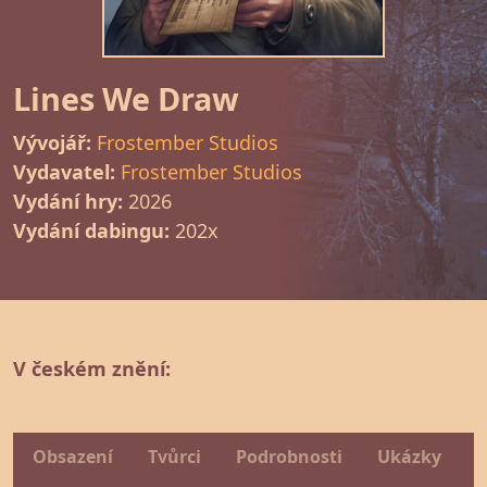
Lines We Draw
Vývojář:
Frostember Studios
Vydavatel:
Frostember Studios
Vydání hry:
2026
Vydání dabingu:
202x
V českém znění:
Obsazení
Tvůrci
Podrobnosti
Ukázky