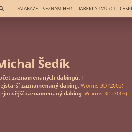
DATABÁZE
SEZNAM HER
DABÉŘI A TVŮRCI
ČESK
Michal Šedík
očet zaznamenaných dabingů:
1
ejstarší zaznamenaný dabing:
Worms 3D (2003)
ejnovější zaznamenaný dabing:
Worms 3D (2003)