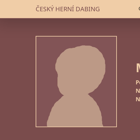
ČESKÝ HERNÍ DABING
P
N
N