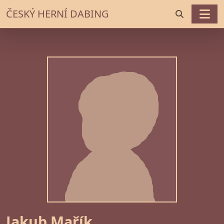
ČESKÝ HERNÍ DABING
Jakub Mařík